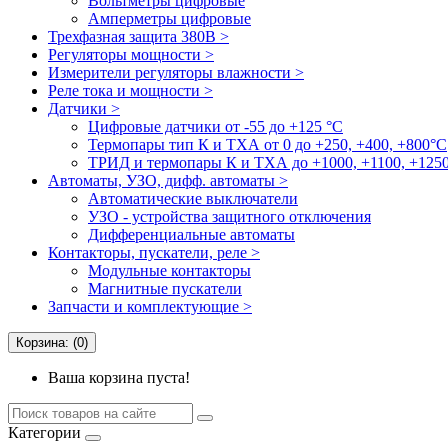
Вольтметры цифровые
Амперметры цифровые
Трехфазная защита 380В >
Регуляторы мощности >
Измерители регуляторы влажности >
Реле тока и мощности >
Датчики >
Цифровые датчики от -55 до +125 °С
Термопары тип К и ТХА от 0 до +250, +400, +800°C
ТРИД и термопары К и ТХА до +1000, +1100, +1250
Автоматы, УЗО, дифф. автоматы >
Автоматические выключатели
УЗО - устройства защитного отключения
Дифференциальные автоматы
Контакторы, пускатели, реле >
Модульные контакторы
Магнитные пускатели
Запчасти и комплектующие >
Корзина: (0)
Ваша корзина пуста!
Категории