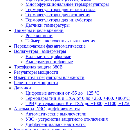
Многофункциональные терморегуляторы
Терморегуляторы для теплого пола
Терморегуляторы для отопления
Терморегуляторы для инкубатора
Датчики температуры
Таймеры и реле времени
Реле времени
Таймеры включения - выключения
Переключатели фаз автоматические
Вольтметры - амперметры
Вольтметры цифровые
Амперметры цифровые
Трехфазная защита 380В
Регуляторы мощности
Измерители регуляторы влажности
Реле тока и мощности
Датчики
Цифровые датчики от -55 до +125 °С
Термопары тип К и ТХА от 0 до +250, +400, +800°C
ТРИД и термопары К и ТХА до +1000, +1100, +1250
Автоматы, УЗО, дифф. автоматы
Автоматические выключатели
УЗО - устройства защитного отключения
Дифференциальные автоматы
Контакторы, пускатели, реле