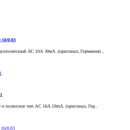
10/0,03
хполюсный АС 10А 30мА. (оригинал, Германия) ..
1
-х полюсное тип AC 16A 10mA. (оригинал, Гер..