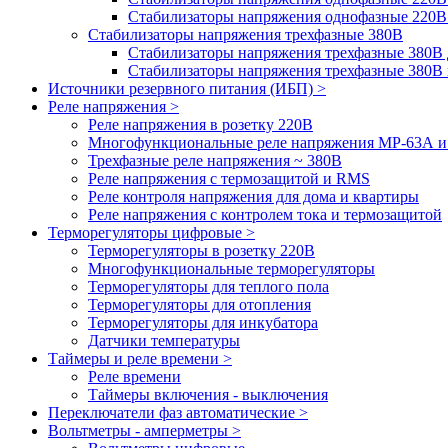
Стабилизаторы напряжения однофазные 220В
Стабилизаторы напряжения трехфазные 380В
Cтабилизаторы напряжения трехфазные 380В 
Стабилизаторы напряжения трехфазные 380
Источники резервного питания (ИБП) >
Реле напряжения >
Реле напряжения в розетку 220В
Многофункциональные реле напряжения МР-63А 
Трехфазные реле напряжения ~ 380В
Реле напряжения с термозащитой и RMS
Реле контроля напряжения для дома и квартиры
Реле напряжения с контролем тока и термозащитой
Терморегуляторы цифровые >
Терморегуляторы в розетку 220В
Многофункциональные терморегуляторы
Терморегуляторы для теплого пола
Терморегуляторы для отопления
Терморегуляторы для инкубатора
Датчики температуры
Таймеры и реле времени >
Реле времени
Таймеры включения - выключения
Переключатели фаз автоматические >
Вольтметры - амперметры >