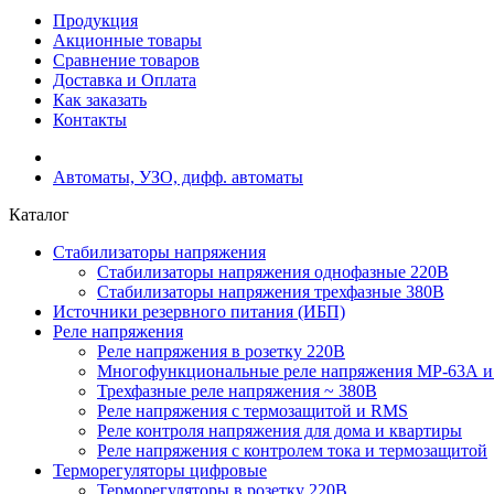
Продукция
Акционные товары
Сравнение товаров
Доставка и Оплата
Как заказать
Контакты
Автоматы, УЗО, дифф. автоматы
Каталог
Стабилизаторы напряжения
Cтабилизаторы напряжения однофазные 220В
Стабилизаторы напряжения трехфазные 380В
Источники резервного питания (ИБП)
Реле напряжения
Реле напряжения в розетку 220В
Многофункциональные реле напряжения МР-63А 
Трехфазные реле напряжения ~ 380В
Реле напряжения с термозащитой и RMS
Реле контроля напряжения для дома и квартиры
Реле напряжения с контролем тока и термозащитой
Терморегуляторы цифровые
Терморегуляторы в розетку 220В