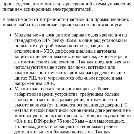
производстве, в том числе для реверсивной схемы управления
питанием асинхронных электродвигателей.
В зависимости от потребности (частное или промышленное),
можно выбрать различные варианты исполнения корпуса:
Модульные - в компактном варианте для крепления на
стандартную DIN-рейку 35мм, в один ряд установки и
по высоте с устройствами контроля, защиты и
отключения – УЗО, дифференциальные автоматы,
защита от перенапряжения, вольтметры, амперметры и
автоматические выключатели. Так как предназначены и
используются чаще всего для дома, коттеджа или
квартиры в эстетических врезных распределительных
щитах РЩ, то и управляются обычным переменным
напряжением 220В.
Магнитные пускатели и контакторы – в более
габаритной версии устройства, требующем больше
свободного места для размещения, в том числе по
высоте корпуса (от плоскости основания до дверцы). С
металлической пластиной-основанием для крепления на
монтажную панель или профиль – мощные пускатели от
40А и на DIN-рейку 75 или 35 мм – для маломощных.
По необходимости оснащаются тепловыми реле и
дополнительными блоками контактов. Так как