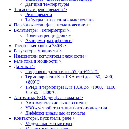
Датчики температуры
Таймеры и реле времени >
Реле времени
Таймеры включения - выключения
Переключатели фаз автоматические >
Вольтметры - амперметры >
Вольтметры цифровые
Амперметры цифровые
Трехфазная защита 380В >
Регуляторы мощности >
Измерители регуляторы влажности >
Реле тока и мощности >
Датчики >
Цифровые датчики от -55 до +125 °С
Термопары тип К и ТХА от 0 до +250, +400,
+800°C
ТРИД и термопары К и ТХА до +1000, +1100,
+1250, +1300°C
Автоматы, УЗО, дифф. автоматы >
Автоматические выключатели
УЗО - устройства защитного отключения
Дифференциальные автоматы
Контакторы, пускатели, реле >
Модульные контакторы
Магнитные пускатели