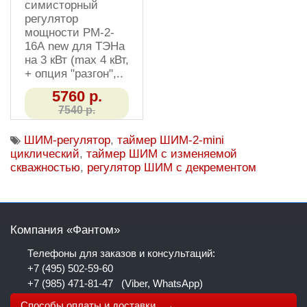
симисторный
регулятор
мощности РМ-2-
16А new для ТЭНа
на 3 кВт (max 4 кВт,
+ опция "разгон",..
5760 р.
7540 р.
ШИМ-регулятор
,
таймер ШИМ-2-mini
циклический
,
таймер ШИМ с изменяемой
скважностью
,
регулятор ШИМ с декрементом
Компания «Фантом»
Телефоны для заказов и консультаций:
+7 (495) 502-59-60
+7 (985) 471-81-47
(Viber, WhatsApp)
Способы оплаты и доставки →