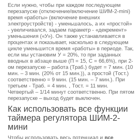
Если нужно, чтобы при каждом последующем
перезапуске (отключение/включение ШИМ-2-mini)
время «работы» (включение внешних
электроустройств) - уменьшалось, а их «простой»
- увеличивался, задаем параметр - «декремент»
уменьшения («У»). Он также устанавливается в
процентах и показывает, насколько в следующем
цикле уменьшится время «работы» в периоде. Так,
если мы установим У = 20%, то при заданных
вводных в абзаце выше (П = 15, С = 66,6%), при 2-
ом перезапуске – работа (Tраб.) будет = 7 мин. (10
мин. – 3 мин. (20% от 15 мин.)), а простой (Tост.)
соответственно = 9 мин. (15 мин. – 7 мин.). При
третьем - Tраб. = 4 мин. , Tост. = 11 мин.
Четвертый – 1/14 минут соответственно. При пятом
перезапуске – выход будет выключен.
Как использовать все функции
таймера регулятора ШИМ-2-
мини
Чтобы использовать весь потенциал и
все