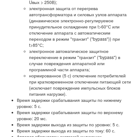
Uвых > 250В);
электронная защита от перегрева
автотрансформатора и силовых узлов аппарата
(динамическое электронно-регулируемое
принудительное охлаждение при t>60°С или
отключение аппарата с автоматическим
переходом в режим "транзит" ("bypass")) при
t>85°С;
электронное автоматическое защитное
переключение в режим "транзит" ("bypass") в
случае повреждения аппаратной или
программной части аппарата;
нормированное (5 с) отключение потребителей
при кратковременном отключении питающей сети
(исключает повреждение импульсных блоков
питания нагрузки).
Время задержки срабатывания защиты по нижнему
уровню: 5 с.
Время задержки срабатывания защиты по верхнему
уровню: 20 мс.
Время задержки выхода из защиты по уровню: 5 с.
Время задержки выхода из защиты по току: 60 с.
Аппарат оборудован системой индикации,