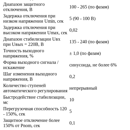
Диапазон защитного
100 - 265 (по фазам)
отключения, В
Задержка отключения при
5 (90 - 100 В)
низком напряжении Umin, сек
Задержка отключения при
0,02
высоком напряжении Umax, сек
Диапазон стабилизации Uвх
135 - 240 (по фазам)
при Uвых = 220В, В
Точность выходного
± 1,0 (по фазам)
напряжения, %
Форма выходного сигнала /
синусоида, не более 6%
искажение
Шаг изменения выходного
0,2
напряжения, В
Количество ступеней
непрерывный
автоматического регулирования
Быстродействие стабилизации,
10
мс
Перегрузочная способность 120
5
- 150%, сек
Защитное отключение более
0,1
150% от Pnom, сек