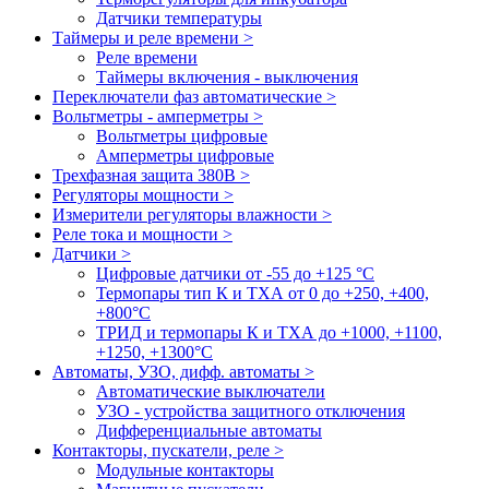
Датчики температуры
Таймеры и реле времени >
Реле времени
Таймеры включения - выключения
Переключатели фаз автоматические >
Вольтметры - амперметры >
Вольтметры цифровые
Амперметры цифровые
Трехфазная защита 380В >
Регуляторы мощности >
Измерители регуляторы влажности >
Реле тока и мощности >
Датчики >
Цифровые датчики от -55 до +125 °С
Термопары тип К и ТХА от 0 до +250, +400,
+800°C
ТРИД и термопары К и ТХА до +1000, +1100,
+1250, +1300°C
Автоматы, УЗО, дифф. автоматы >
Автоматические выключатели
УЗО - устройства защитного отключения
Дифференциальные автоматы
Контакторы, пускатели, реле >
Модульные контакторы