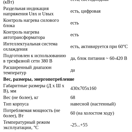
(кВт)
Раздельная индикация
есть, цифровая
напряжения Uвх и Uвых
Контроль нагрева силового
есть
блока
Контроль нагрева
есть
автотрансформатора
Интеллектуальная система
есть, активируется при 60°С
охлаждения
Подготовлен к использованию
да, блок питания ~ 60-420 В
в трехфазной сети 380 В
Расширенный диапазон
да
температур
Вес, размеры, энергопотребление
Габаритные размеры (Д х Ш х
430х705х160
В), мм
Вес (не более), кг
68
Тип корпуса
навесной (настенный)
Потребляемая мощность (не
60 (на холостом ходу)
более), Вт
Температурный режим
-25...+55
эксплуатации, °С