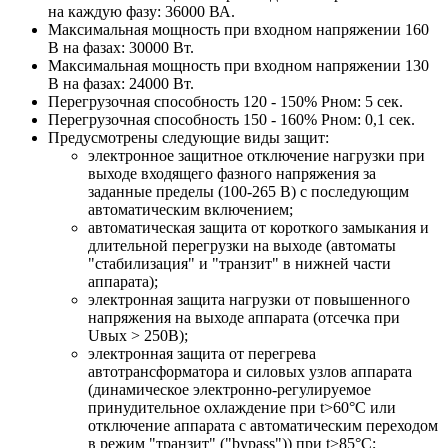
на каждую фазу: 36000 ВА.
Максимальная мощность при входном напряжении 160
В на фазах: 30000 Вт.
Максимальная мощность при входном напряжении 130
В на фазах: 24000 Вт.
Перегрузочная способность 120 - 150% Pном: 5 сек.
Перегрузочная способность 150 - 160% Pном: 0,1 сек.
Предусмотрены следующие виды защит:
электронное защитное отключение нагрузки при
выходе входящего фазного напряжения за
заданные пределы (100-265 В) с последующим
автоматическим включением;
автоматическая защита от короткого замыкания и
длительной перегрузки на выходе (автоматы
"стабилизация" и "транзит" в нижней части
аппарата);
электронная защита нагрузки от повышенного
напряжения на выходе аппарата (отсечка при
Uвых > 250В);
электронная защита от перегрева
автотрансформатора и силовых узлов аппарата
(динамическое электронно-регулируемое
принудительное охлаждение при t>60°С или
отключение аппарата с автоматическим переходом
в режим "транзит" ("bypass")) при t>85°С;