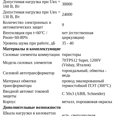
Допустимая нагрузка при Uвх =
30000
160 В, Вт
Допустимая нагрузка при Uвх =
24000
130 В, Вт
Количество электронных и
9
автоматических защит
Вентиляция при t<60°С /
нет (естественная
Pnom<60-80%
циркуляция)
Уровень шума при работе, дБ
35 - 40
Материалы и комплектующие
Силовые элементы коммутации
тиристоры
70TPS12 Super, 1200V
Модель силовых элементов
(Vishay, Италия)
тороидальный, обмотка -
Силовой автотрансформатор
медь
Материал обмотки
провод эмалированный
трансформатора
термостойкий ПЭТ (300°С)
Вводной автомат токовой
С 50х3 (ABB, Schneider)
защиты
Корпус
металл, порошковая окраска
Дополнительные возможности
Шкала нагрузки в киловаттах
есть, светодиодная