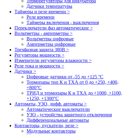
Терморегуляторы для инкубатора
Датчики температуры
Таймеры и реле времени >
Реле времени
Таймеры включения - выключения
Переключатели фаз автоматические >
Вольтметры - амперметры >
Вольтметры цифровые
Амперметры цифровые
Трехфазная защита 380В >
Регуляторы мощности >
Измерители регуляторы влажности >
Реле тока и мощности >
Датчики >
Цифровые датчики от -55 до +125 °С
Термопары тип К и ТХА от 0 до +250, +400,
+800°C
ТРИД и термопары К и ТХА до +1000, +1100,
+1250, +1300°C
Автоматы, УЗО, дифф. автоматы >
Автоматические выключатели
УЗО - устройства защитного отключения
Дифференциальные автоматы
Контакторы, пускатели, реле >
Модульные контакторы