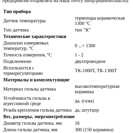
предприятия отправлять на нашу почту info@phantom-stab.ru).
Тип прибора
термопара керамическая
Датчик температуры
1300 °C
Тип датчика
тип "К"
Технические характеристики
Диапазон измеряемых
0 ...+ 1300
температур, °С
Точность измерения, °C
1 - 2
Подключение
двухпроводное
Используется с
ТК-1000Т, ТК-1300Т
терморегуляторами
Материалы и комплектующие
высокотемпературная
Материал гильзы датчика
керамика
Устойчивость гильзы к
да, (газы)
агрессивной среде
Резьба крепления гильзы датчика
да, штутцер
Вес, размеры, энергопотребление
Диаметр гильзы датчика, мм
16
Длина гильзы датчика, мм
300 (150 керамика)