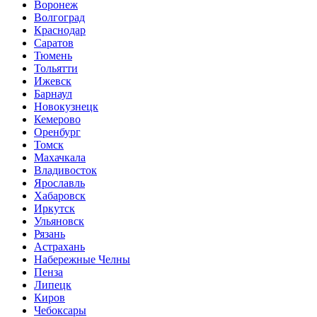
Воронеж
Волгоград
Краснодар
Саратов
Тюмень
Тольятти
Ижевск
Барнаул
Новокузнецк
Кемерово
Оренбург
Томск
Махачкала
Владивосток
Ярославль
Хабаровск
Иркутск
Ульяновск
Рязань
Астрахань
Набережные Челны
Пенза
Липецк
Киров
Чебоксары