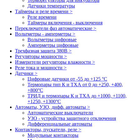
Терморегуляторы для инкубатора
Датчики температуры
Таймеры и реле времени >
Реле времени
Таймеры включения - выключения
Переключатели фаз автоматические >
Вольтметры - амперметры >
Вольтметры цифровые
Амперметры цифровые
Трехфазная защита 380В >
Регуляторы мощности >
Измерители регуляторы влажности >
Реле тока и мощности >
Датчики >
Цифровые датчики от -55 до +125 °С
Термопары тип К и ТХА от 0 до +250, +400,
+800°C
ТРИД и термопары К и ТХА до +1000, +1100,
+1250, +1300°C
Автоматы, УЗО, дифф. автоматы >
Автоматические выключатели
УЗО - устройства защитного отключения
Дифференциальные автоматы
Контакторы, пускатели, реле >
Модульные контакторы